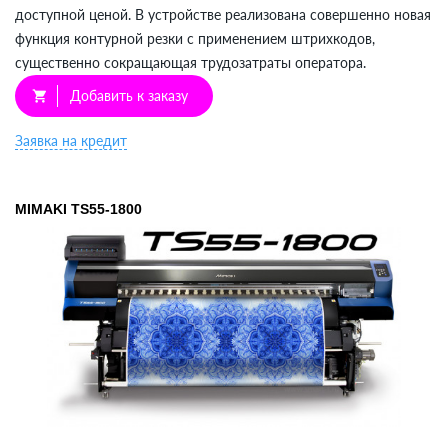
доступной ценой. В устройстве реализована совершенно новая
функция контурной резки с применением штрихкодов,
существенно сокращающая трудозатраты оператора.
Добавить к заказу
shopping_cart
Заявка на кредит
MIMAKI TS55-1800