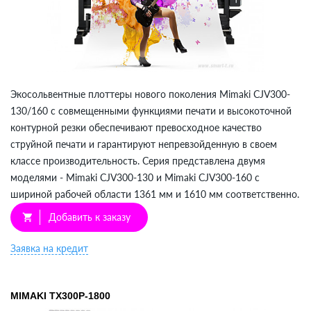
Экосольвентные плоттеры нового поколения Mimaki СJV300-
130/160 с совмещенными функциями печати и высокоточной
контурной резки обеспечивают превосходное качество
струйной печати и гарантируют непревзойденную в своем
классе производительность. Серия представлена двумя
моделями - Mimaki СJV300-130 и Mimaki СJV300-160 с
шириной рабочей области 1361 мм и 1610 мм соответственно.
Добавить к заказу
shopping_cart
Заявка на кредит
MIMAKI TX300P-1800