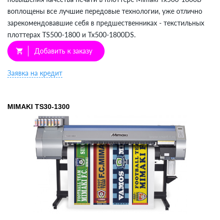
воплощены все лучшие передовые технологии, уже отлично
зарекомендовавшие себя в предшественниках - текстильных
плоттерах TS500-1800 и Tx500-1800DS.
Добавить к заказу
shopping_cart
Заявка на кредит
MIMAKI TS30-1300