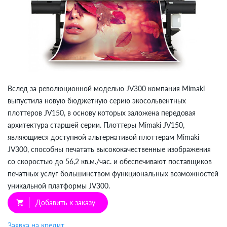
Вслед за революционной моделью JV300 компания Mimaki
выпустила новую бюджетную серию экосольвентных
плоттеров JV150, в основу которых заложена передовая
архитектура старшей серии. Плоттеры Mimaki JV150,
являющиеся доступной альтернативой плоттерам Mimaki
JV300, способны печатать высококачественные изображения
со скоростью до 56,2 кв.м./час. и обеспечивают поставщиков
печатных услуг большинством функциональных возможностей
уникальной платформы JV300.
Добавить к заказу
shopping_cart
Заявка на кредит