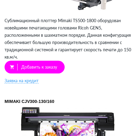
Сублимационный плоттер Mimaki TS500-1800 оборудован
новейшими печатающими головами Ricoh GEN5,
расположенными в шахматном порядке. Данная конфигурация
обеспечивает большую производительность в сравнении с
традиционной системой и гарантирует скорость печати до 150
кв.м/ч.
Добавить к заказу
shopping_cart
Заявка на кредит
MIMAKI СJV300-130/160