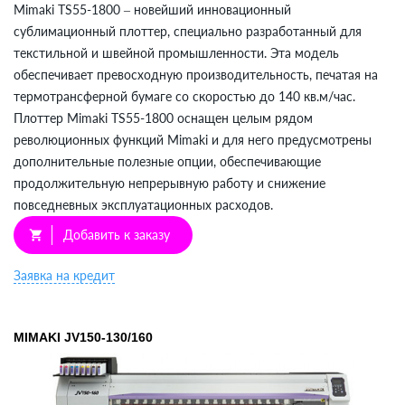
Mimaki TS55-1800 – новейший инновационный
сублимационный плоттер, специально разработанный для
текстильной и швейной промышленности. Эта модель
обеспечивает превосходную производительность, печатая на
термотрансферной бумаге со скоростью до 140 кв.м/час.
Плоттер Mimaki TS55-1800 оснащен целым рядом
революционных функций Mimaki и для него предусмотрены
дополнительные полезные опции, обеспечивающие
продолжительную непрерывную работу и снижение
повседневных эксплуатационных расходов.
Добавить к заказу
shopping_cart
Заявка на кредит
MIMAKI JV150-130/160