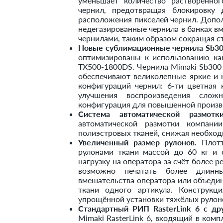
уменьшает количество растворённог
чернил, предотвращая блокировку 
расположения пикселей чернил. Допол
недегазированные чернила в банках в
чернилами, таким образом сокращая с
Новые сублимационные чернила Sb30
оптимизированы к использованию как
TX500-1800DS. Чернила Mimaki Sb300
обеспечивают великолепные яркие и
конфигураций чернил: 6-ти цветная
улучшения воспроизведения слож
конфигурация для повышенной произв
Система автоматической размотк
автоматической размотки компани
полиэстровых тканей, снижая необход
Увеличенный размер рулонов.
Плотт
рулонами ткани массой до 60 кг и
нагрузку на оператора за счёт более р
возможно печатать более длин
вмешательства оператора или объедин
ткани одного артикула. Конструкц
упрощённой установки тяжёлых рулон
Стандартный РИП RasterLink 6 с д
Mimaki RasterLink 6, входящий в комп