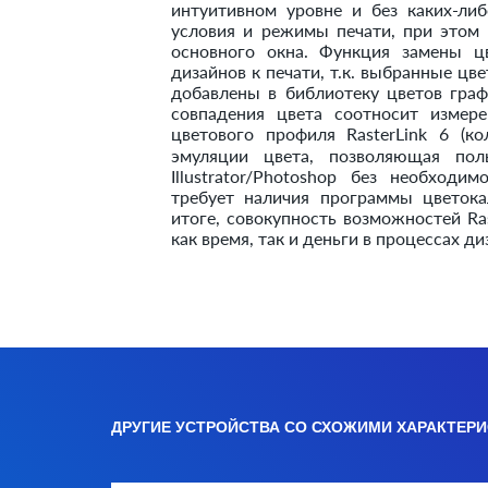
интуитивном уровне и без каких-ли
условия и режимы печати, при этом 
основного окна. Функция замены ц
дизайнов к печати, т.к. выбранные цве
добавлены в библиотеку цветов графи
совпадения цвета соотносит измер
цветового профиля RasterLink 6 (к
эмуляции цвета, позволяющая по
Illustrator/Photoshop без необход
требует наличия программы цветока
итоге, совокупность возможностей Ra
как время, так и деньги в процеcсах ди
ДРУГИЕ УСТРОЙСТВА СО СХОЖИМИ ХАРАКТЕР