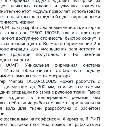
о в чернилах воздуха, удаляет пузырьки из
дюз печатных головок и улучшая точность
нительно этот модуль позволяет использовать
место пакетных картриджей с дегазированными
тоимость чернил.
0.
Mimaki разработала новые чернила, которые
 в плоттере TS500-1800SB, так и в плоттере
 имеют доступную стоимость, быстро сохнут и
 насыщенные цвета. Возможно применение 2-х
 конфигурация для уменьшения зернистости и
ных градаций полутонов, и 4-х цветная
одительности.
и (AMF).
Уникальная фирменная система
и Mimaki обеспечивает стабильную подачу
имость вмешательства оператора.
ер Mimaki TX500-1800DS может работать с
 с диаметром до 300 мм, снижая тем самым
едких операций по замене рулонов ткани. Также
ные задания в непрерывном режиме без
ять небольшие работы с пакеты при печати на
ия вала для ткани разработана с расчётом
ов.
ружественным интерфейсом.
Фирменный РИП
лект поставки плоттера, позволяет работать на