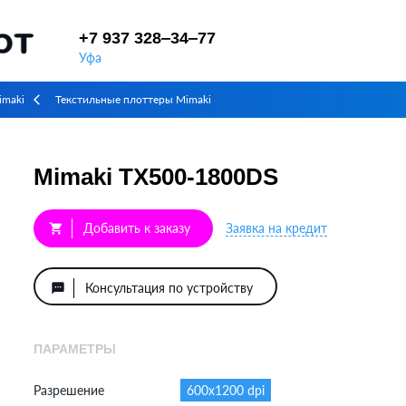
+7 937 328‒34‒77
Уфа
maki
Текстильные плоттеры Mimaki
arrow_back_ios
Mimaki TX500-1800DS
Добавить к заказу
Заявка на кредит
shopping_cart
Консультация по устройству
textsms
ПАРАМЕТРЫ
Разрешение
600x1200 dpi