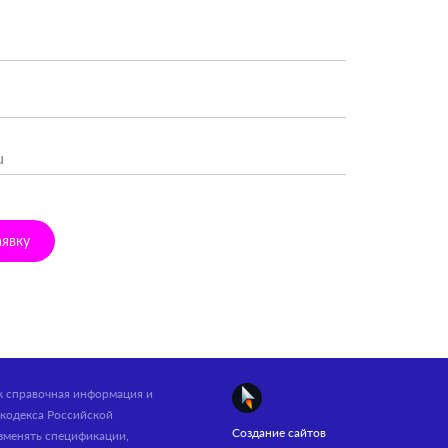
аявку
ак справочная информация и
кодекса Российской
Создание сайтов
зменять спецификации,