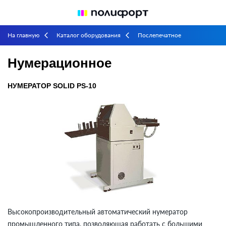
На главную
Каталог оборудования
Послепечатное
arrow_back_ios
arrow_back_ios
оборудование
Нумерационное
arrow_back_ios
Нумерационное
НУМЕРАТОР SOLID PS-10
Высокопроизводительный автоматический нумератор
промышленного типа, позволяющая работать с большими