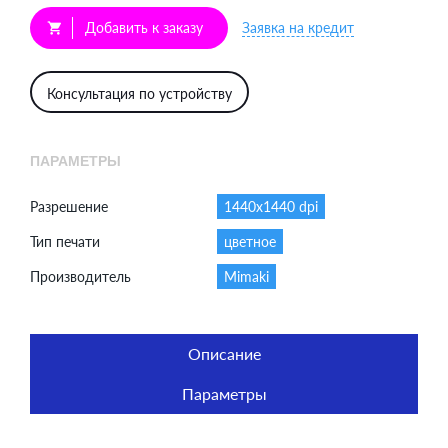
Добавить к заказу
Заявка на кредит
shopping_cart
Консультация по устройству
ПАРАМЕТРЫ
Разрешение
1440x1440 dpi
Тип печати
цветное
Производитель
Mimaki
Описание
Параметры