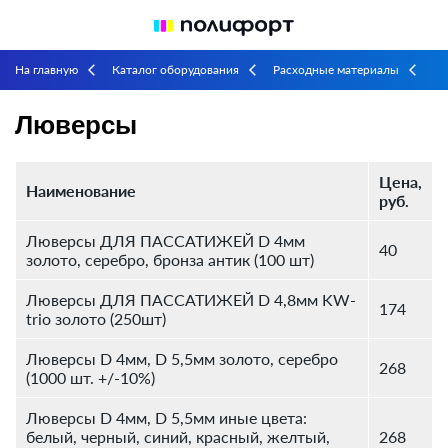
На главную
Каталог оборудования
Расходные материалы
arrow_back_ios
arrow_back_ios
arrow_back_ios
Люверсы
Люверсы
Цена,
Наименование
руб.
Люверсы ДЛЯ ПАССАТИЖЕЙ D 4мм
40
золото, серебро, бронза антик (100 шт)
Люверсы ДЛЯ ПАССАТИЖЕЙ D 4,8мм KW-
174
trio золото (250шт)
Люверсы D 4мм, D 5,5мм золото, серебро
268
(1000 шт. +/-10%)
Люверсы D 4мм, D 5,5мм иные цвета:
белый, черный, синий, красный, желтый,
268