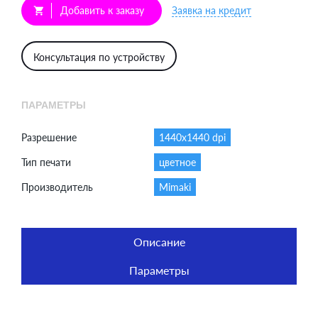
Добавить к заказу
Заявка на кредит
shopping_cart
Консультация по устройству
ПАРАМЕТРЫ
Разрешение
1440x1440 dpi
Тип печати
цветное
Производитель
Mimaki
Описание
Параметры