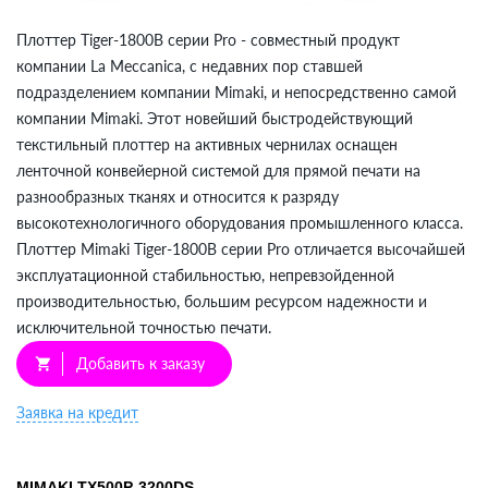
Плоттер Tiger-1800B серии Pro - совместный продукт
компании La Meccanica, с недавних пор ставшей
подразделением компании Mimaki, и непосредственно самой
компании Mimaki. Этот новейший быстродействующий
текстильный плоттер на активных чернилах оснащен
ленточной конвейерной системой для прямой печати на
разнообразных тканях и относится к разряду
высокотехнологичного оборудования промышленного класса.
Плоттер Mimaki Tiger-1800B серии Pro отличается высочайшей
эксплуатационной стабильностью, непревзойденной
производительностью, большим ресурсом надежности и
исключительной точностью печати.
Добавить к заказу
shopping_cart
Заявка на кредит
MIMAKI TX500P-3200DS