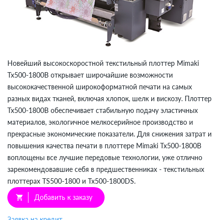
Новейший высокоскоростной текстильный плоттер Mimaki
Tx500-1800B открывает широчайшие возможности
высококачественной широкоформатной печати на самых
разных видах тканей, включая хлопок, шелк и вискозу. Плоттер
Tx500-1800B обеспечивает стабильную подачу эластичных
материалов, экологичное мелкосерийное производство и
прекрасные экономические показатели. Для снижения затрат и
повышения качества печати в плоттере Mimaki Tx500-1800B
воплощены все лучшие передовые технологии, уже отлично
зарекомендовавшие себя в предшественниках - текстильных
плоттерах TS500-1800 и Tx500-1800DS.
Добавить к заказу
shopping_cart
Заявка на кредит