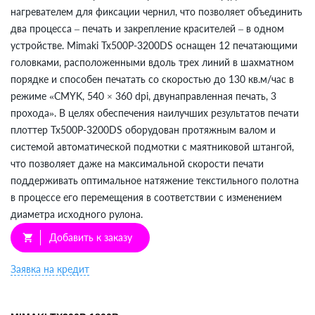
нагревателем для фиксации чернил, что позволяет объединить
два процесса – печать и закрепление красителей – в одном
устройстве. Mimaki Tx500P-3200DS оснащен 12 печатающими
головками, расположенными вдоль трех линий в шахматном
порядке и способен печатать со скоростью до 130 кв.м/час в
режиме «CMYK, 540 × 360 dpi, двунаправленная печать, 3
прохода». В целях обеспечения наилучших результатов печати
плоттер Tx500P-3200DS оборудован протяжным валом и
системой автоматической подмотки с маятниковой штангой,
что позволяет даже на максимальной скорости печати
поддерживать оптимальное натяжение текстильного полотна
в процессе его перемещения в соответствии с изменением
диаметра исходного рулона.
Добавить к заказу
shopping_cart
Заявка на кредит