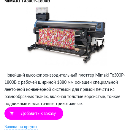
MIMAKI TX300P-1800B
Новейший высокопроизводительный плоттер Mimaki Tx300P-
1800B с рабочей шириной 1880 мм оснащен специальной
ленточной конвейерной системой для прямой печати на
разнообразных тканях, включая толстые ворсистые, тонкие
подвижные и эластичные трикотажные.
Добавить к заказу
shopping_cart
Заявка на кредит