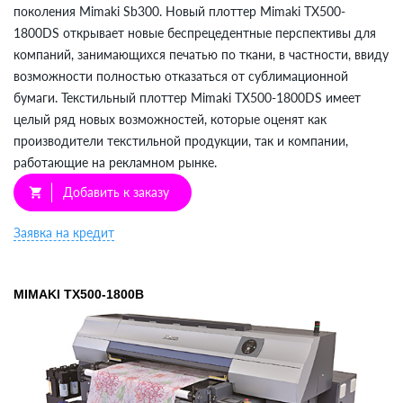
поколения Mimaki Sb300. Новый плоттер Mimaki TX500-
1800DS открывает новые беспрецедентные перспективы для
компаний, занимающихся печатью по ткани, в частности, ввиду
возможности полностью отказаться от сублимационной
бумаги. Текстильный плоттер Mimaki TX500-1800DS имеет
целый ряд новых возможностей, которые оценят как
производители текстильной продукции, так и компании,
работающие на рекламном рынке.
Добавить к заказу
shopping_cart
Заявка на кредит
MIMAKI TX500-1800B