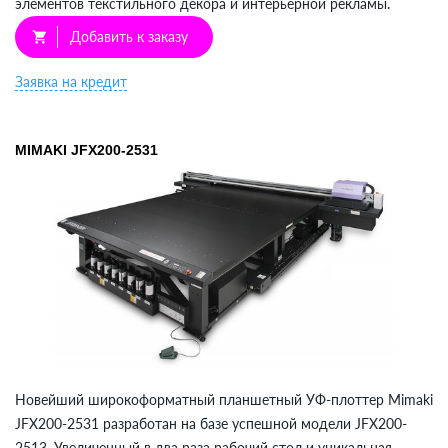
элементов текстильного декора и интерьерной рекламы.
Добавить к заказу
shopping_cart
Заявка на кредит
MIMAKI JFX200-2531
Новейший широкоформатный планшетный УФ-плоттер Mimaki
JFX200-2531 разработан на базе успешной модели JFX200-
2513. Увеличенный в два раза рабочий стол и уникальная