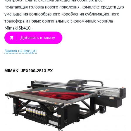
печатающая головка нового поколения, комплекс средств для
уменьшения волнообразного коробления сублимационного
трансфера и новые оригинальные экономичные чернила
Mimaki Sb410.
Добавить к заказу
shopping_cart
Заявка на кредит
MIMAKI JFX200-2513 EX