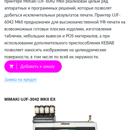
принтере Mimaki UJF-6042 MkII реализован целый ряд
аппаратных и программных решений, которые позволят
добиться исключительных результатов печати. Принтер UJF-
6042 MkII предназначен для высококачественной УФ-печати на
всевозможных готовых плоских изделиях, изготовления
табличек, небольших вывесок и POS-материалов, а при
использовании дополнительного приспособления KEBAB
позволяет наносить изображение на цилиндрические
поверхности, в том числе по всей их окружности.
Добавить к заказу
shopping_cart
Заявка на кредит
MIMAKI UJF-3042 MKII EX