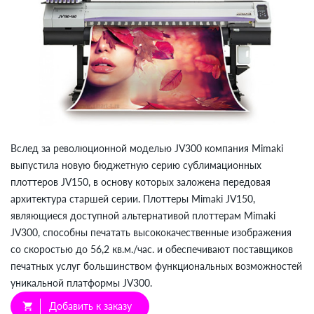
Вслед за революционной моделью JV300 компания Mimaki
выпустила новую бюджетную серию сублимационных
плоттеров JV150, в основу которых заложена передовая
архитектура старшей серии. Плоттеры Mimaki JV150,
являющиеся доступной альтернативой плоттерам Mimaki
JV300, способны печатать высококачественные изображения
со скоростью до 56,2 кв.м./час. и обеспечивают поставщиков
печатных услуг большинством функциональных возможностей
уникальной платформы JV300.
Добавить к заказу
shopping_cart