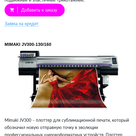
Добавить к заказу
shopping_cart
Заявка на кредит
MIMAKI JV300-130/160
Mimaki JV300 – плоттер для сублимационной печати, который
обозначил новую отправную точку в эволюции
профессиональных широкоформатных устройств. Плоттер