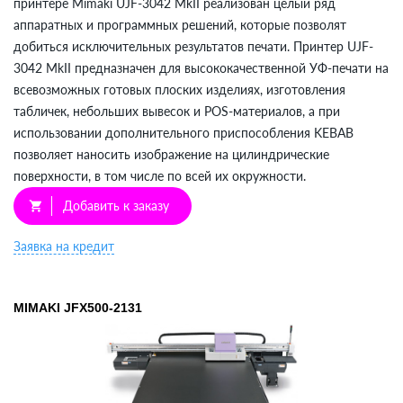
принтере Mimaki UJF-3042 MkII реализован целый ряд
аппаратных и программных решений, которые позволят
добиться исключительных результатов печати. Принтер UJF-
3042 MkII предназначен для высококачественной УФ-печати на
всевозможных готовых плоских изделиях, изготовления
табличек, небольших вывесок и POS-материалов, а при
использовании дополнительного приспособления KEBAB
позволяет наносить изображение на цилиндрические
поверхности, в том числе по всей их окружности.
Добавить к заказу
shopping_cart
Заявка на кредит
MIMAKI JFX500-2131