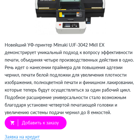
Новейший УФ-принтер Mimaki UJF-3042 MkII EX
демонстрирует уникальный подход к вопросу эффективности
печати, объединяя четыре производственных действия в одно.
Речь идет о нанесении праймера для повышения адгезии
чернил, печати белой подложки для увеличения плотности
изображения, полноцветной печати и финишном лакировании,
которые теперь будут осуществляться за один рабочий цикл.
Подобное расширение универсальности стало возможным
благодаря установке четвертой печатающей головки и
увеличению системы подачи чернил до 8 емкостей.
Добавить к заказу
shopping_cart
Заявка на кредит