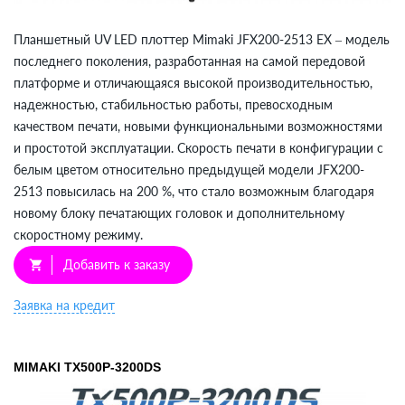
Планшетный UV LED плоттер Mimaki JFX200-2513 EX – модель
последнего поколения, разработанная на самой передовой
платформе и отличающаяся высокой производительностью,
надежностью, стабильностью работы, превосходным
качеством печати, новыми функциональными возможностями
и простотой эксплуатации. Скорость печати в конфигурации с
белым цветом относительно предыдущей модели JFX200-
2513 повысилась на 200 %, что стало возможным благодаря
новому блоку печатающих головок и дополнительному
скоростному режиму.
Добавить к заказу
shopping_cart
Заявка на кредит
MIMAKI TX500P-3200DS