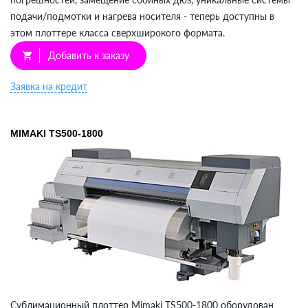
подачи/подмотки и нагрева носителя - теперь доступны в
этом плоттере класса сверхширокого формата.
Добавить к заказу
shopping_cart
Заявка на кредит
MIMAKI TS500-1800
Сублимационный плоттер Mimaki TS500-1800 оборудован