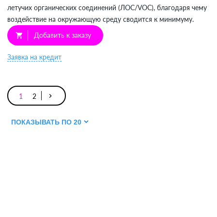
летучих органических соединений (ЛОС/VOC), благодаря чему
воздействие на окружающую среду сводится к минимуму.
Добавить к заказу
shopping_cart
Заявка на кредит
1
2
keyboard_arrow_right
ПОКАЗЫВАТЬ ПО 20