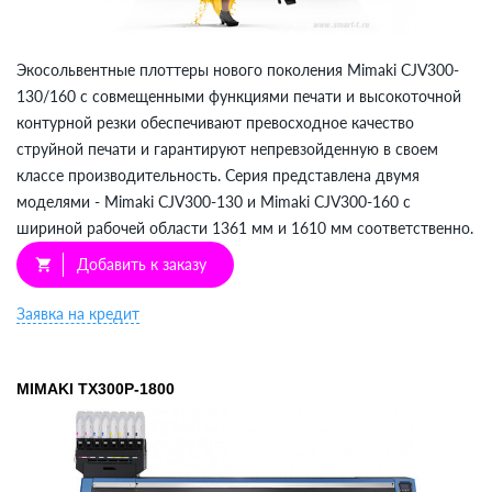
Экосольвентные плоттеры нового поколения Mimaki СJV300-
130/160 с совмещенными функциями печати и высокоточной
контурной резки обеспечивают превосходное качество
струйной печати и гарантируют непревзойденную в своем
классе производительность. Серия представлена двумя
моделями - Mimaki СJV300-130 и Mimaki СJV300-160 с
шириной рабочей области 1361 мм и 1610 мм соответственно.
Добавить к заказу
shopping_cart
Заявка на кредит
MIMAKI TX300P-1800