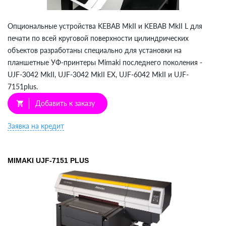
Опциональные устройства KEBAB MkII и KEBAB MkII L для
печати по всей круговой поверхности цилиндрических
объектов разработаны специально для установки на
планшетные УФ-принтеры Mimaki последнего поколения -
UJF-3042 MkII, UJF-3042 MkII EX, UJF-6042 MkII и UJF-
7151plus.
Добавить к заказу
shopping_cart
Заявка на кредит
MIMAKI UJF-7151 PLUS