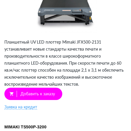
Планшетный UV LED плоттер Mimaki JFX500-2131
устанавливает новые стандарты качества печати и
производительности в классе широкоформатного
планшетного LED-оборудования. При скорости печати до 60
кв.м/час плоттер способен на площади 2,1 х 3,1 м обеспечить
исключительное качество изображений и высокоточное
воспроизведение мельчайших текстов.
Добавить к заказу
shopping_cart
Заявка на кредит
MIMAKI TS500P-3200