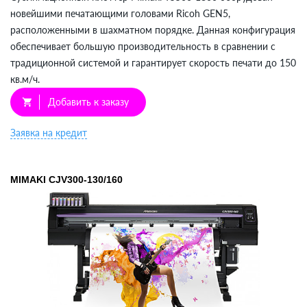
новейшими печатающими головами Ricoh GEN5,
расположенными в шахматном порядке. Данная конфигурация
обеспечивает большую производительность в сравнении с
традиционной системой и гарантирует скорость печати до 150
кв.м/ч.
Добавить к заказу
shopping_cart
Заявка на кредит
MIMAKI СJV300-130/160