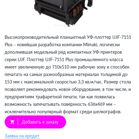
Высокопроизводительный планшетный УФ-плоттер UJF-7151
Plus – новейшая разработка компании Mimaki, логически
дополнившая модельный ряд компактных УФ-принтеров
серии UJF. Плоттер UJF-7151 Plus промышленного класса
имеет увеличенную до 710х510 мм рабочую зону и способен
печатать на самых разнообразных материалах толщиной до
153 мм с максимальной скоростью 3,3 кв.м/час. Размер стола
позволяет рекомендовать новое оборудование, в том числе, и
предприятиям трафаретной печати, так как появилась
возможность запечатывать поверхность 636х469 мм –
исключительно популярный формат среди шелкографов.
Добавить к заказу
shopping_cart
Заявка на кредит