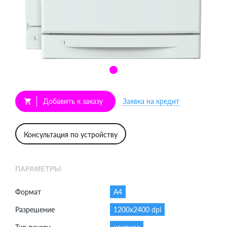
Добавить к заказу
Заявка на кредит
shopping_cart
Консультация по устройству
ПАРАМЕТРЫ
Формат
A4
Разрешение
1200x2400 dpi