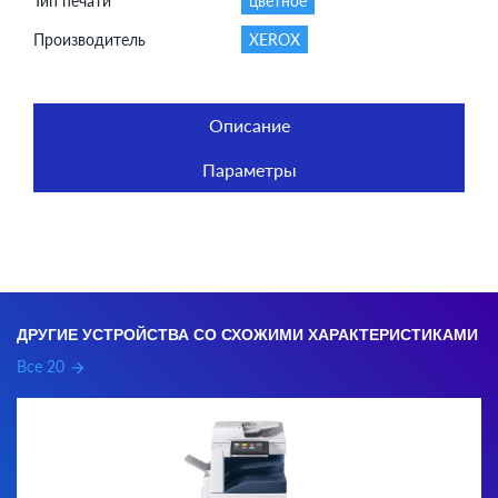
Тип печати
цветное
Производитель
XEROX
Описание
Параметры
ДРУГИЕ УСТРОЙСТВА СО СХОЖИМИ ХАРАКТЕРИСТИКАМИ
Все 20
arrow_forward