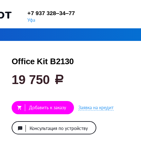
+7 937 328‒34‒77
Уфа
Office Kit B2130
19 750
a
Добавить к заказу
Заявка на кредит
shopping_cart
Консультация по устройству
textsms