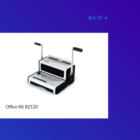
Все 10
arrow_forward
Office Kit B2120