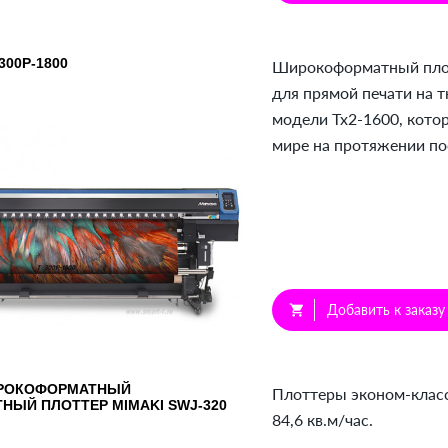
300P-1800
Широкоформатный плот
для прямой печати на 
модели Tx2-1600, кото
мире на протяжении по
Добавить к заказу
shopping_cart
РОКОФОРМАТНЫЙ
Плоттеры эконом-класс
НЫЙ ПЛОТТЕР MIMAKI SWJ-320
84,6 кв.м/час.