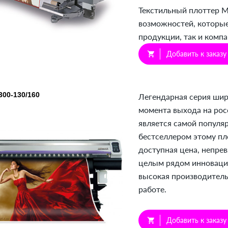
Текстильный плоттер M
возможностей, которые
продукции, так и комп
Добавить к заказу
shopping_cart
300-130/160
Легендарная серия шир
момента выхода на рос
является самой популя
бестселлером этому пл
доступная цена, непрев
целым рядом инноваци
высокая производитель
работе.
Добавить к заказу
shopping_cart