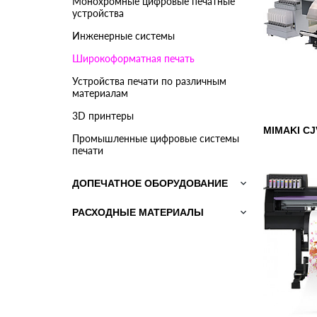
Монохромные цифровые печатные
устройства
Инженерные системы
Широкоформатная печать
Устройства печати по различным
материалам
3D принтеры
MIMAKI СJ
Промышленные цифровые системы
печати
ДОПЕЧАТНОЕ ОБОРУДОВАНИЕ
keyboard_arrow_down
РАСХОДНЫЕ МАТЕРИАЛЫ
keyboard_arrow_down