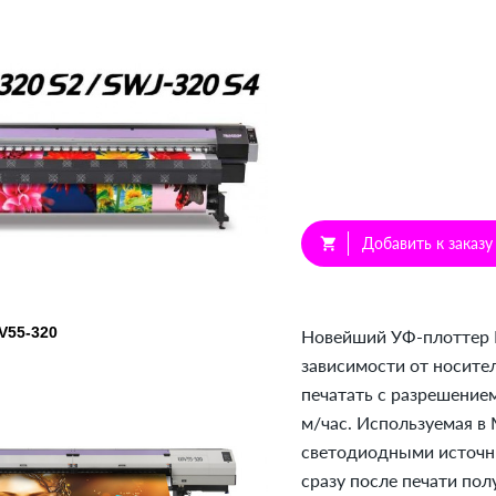
Добавить к заказу
shopping_cart
V55-320
Новейший УФ-плоттер M
зависимости от носите
печатать с разрешением
м/час. Используемая в
светодиодными источни
сразу после печати пол