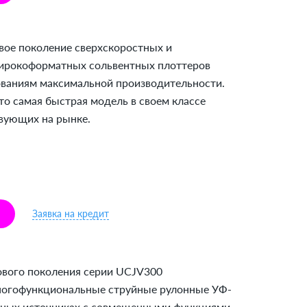
вое поколение сверхскоростных и
ирокоформатных сольвентных плоттеров
ваниям максимальной производительности.
то самая быстрая модель в своем классе
вующих на рынке.
Заявка на кредит
ового поколения серии UCJV300
ногофункциональные струйные рулонные УФ-
дных источниках с совмещенными функциями