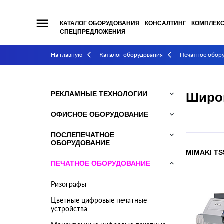
menu
КАТАЛОГ ОБОРУДОВАНИЯ
КОНСАЛТИНГ
КОМПЛЕК
СПЕЦПРЕДЛОЖЕНИЯ
На главную
Каталог оборудования
Печатное обор
arrow_back_ios
arrow_back_ios
РЕКЛАМНЫЕ ТЕХНОЛОГИИ
keyboard_arrow_down
Широ
ОФИСНОЕ ОБОРУДОВАНИЕ
keyboard_arrow_down
ПОСЛЕПЕЧАТНОЕ
keyboard_arrow_down
ОБОРУДОВАНИЕ
MIMAKI TS
ПЕЧАТНОЕ ОБОРУДОВАНИЕ
keyboard_arrow_down
Ризографы
Цветные цифровые печатные
устройства