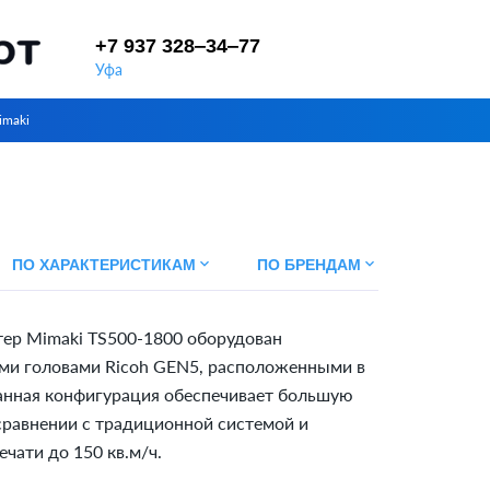
+7 937 328‒34‒77
Уфа
maki
keyboard_arrow_down
keyboard_arrow_down
ПО ХАРАКТЕРИСТИКАМ
ПО БРЕНДАМ
ер Mimaki TS500-1800 оборудован
и головами Ricoh GEN5, расположенными в
анная конфигурация обеспечивает большую
сравнении с традиционной системой и
ечати до 150 кв.м/ч.