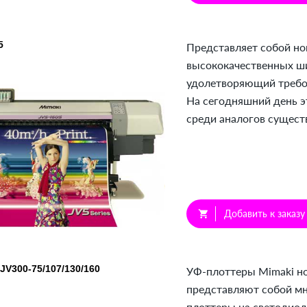
5
Представляет собой но
высококачественных ш
удолетворяющий требо
На сегодняшний день э
среди аналогов сущест
Добавить к заказу
shopping_cart
JV300-75/107/130/160
УФ-плоттеры Mimaki н
представляют собой м
плоттеры на светодио