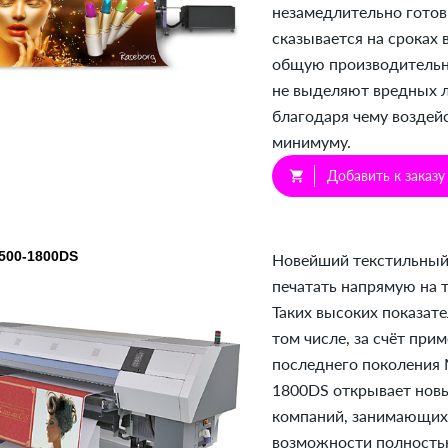
незамедлительно готов
сказывается на сроках
общую производительн
не выделяют вредных л
благодаря чему воздей
минимуму.
Добавить к заказу
shopping_cart
500-1800DS
Новейший текстильный
печатать напрямую на т
Таких высоких показате
том числе, за счёт пр
последнего поколения 
1800DS открывает нов
компаний, занимающихся
возможности полностью