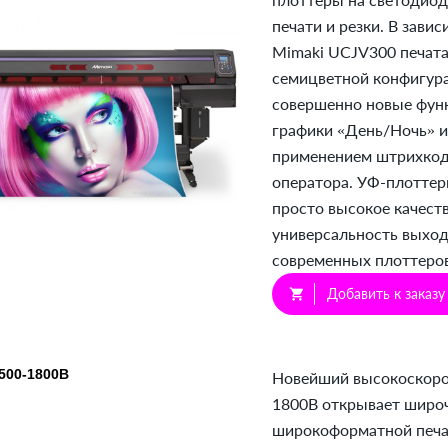
печати и резки. В зави
Mimaki UCJV300 печата
семицветной конфигура
совершенно новые функ
графики «День/Ночь» и
применением штрихкод
оператора. УФ-плотте
просто высокое качеств
универсальность выход
современных плоттеров
Добавить к заказу
shopping_cart
500-1800B
Новейший высокоскорос
1800B открывает широ
широкоформатной печат