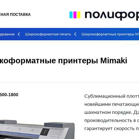
СНАЯ ПОСТАВКА
удование
Широкоформатная печать
Широкоформатные принтеры Mi
arrow_back_ios
arrow_back_ios
коформатные принтеры Mimaki
500-1800
Сублимационный плотт
новейшими печатающим
шахматном порядке. Д
производительность в 
гарантирует скорость п