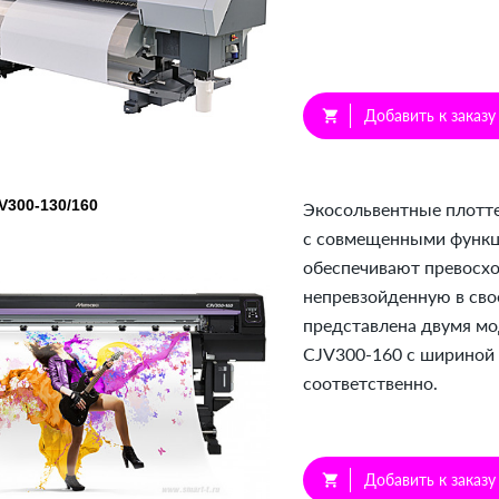
Добавить к заказу
shopping_cart
V300-130/160
Экосольвентные плотт
с совмещенными функци
обеспечивают превосхо
непревзойденную в сво
представлена двумя мо
СJV300-160 с шириной 
соответственно.
Добавить к заказу
shopping_cart