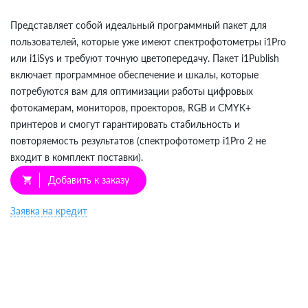
Представляет собой идеальный программный пакет для
пользователей, которые уже имеют спектрофотометры i1Pro
или i1iSys и требуют точную цветопередачу. Пакет i1Publish
включает программное обеспечение и шкалы, которые
потребуются вам для оптимизации работы цифровых
фотокамерам, мониторов, проекторов, RGB и CMYK+
принтеров и смогут гарантировать стабильность и
повторяемость результатов (спектрофотометр i1Pro 2 не
входит в комплект поставки).
Добавить к заказу
shopping_cart
Заявка на кредит